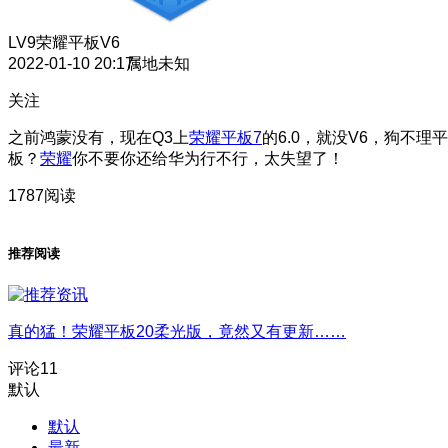
LV9
荣耀平板V6
2022-01-10 20:17
属地未知
关注
之前鸿蒙没有，现在Q3上
荣耀平板7
的6.0，就没V6，狗不理平
板？
荣耀
你不要你还给华为行不行，太失望了！
1787阅读
推荐阅读
真的猛！荣耀平板20柔光版，竟然又有更新……
评论
11
默认
默认
最新