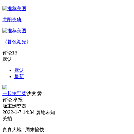
龙阳夜轨
《暮色湖光》
评论
13
默认
默认
最新
一起挖野菜
沙发
赞
评论
举报
版主
浏览器
2022-1-7 14:34
属地未知
美拍
真真大地
:
周末愉快