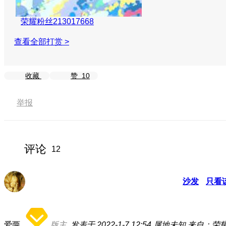
荣耀粉丝213017668
查看全部打赏 >
收藏
赞
10
举报
评论
12
沙发
只看
爱两
版主
发表于 2022-1-7 12:54
属地未知
来自：荣耀P