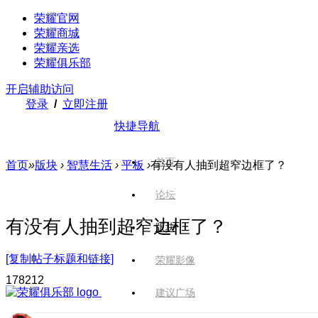
荣耀官网
荣耀商城
荣耀亲选
荣耀俱乐部
开启辅助访问
登录
/
立即注册
快捷导航
首页
首页
»
版块
›
智慧生活
›
平板
›
有没有人抽到超窄边框了？
论坛
有没有人抽到超窄边框了？
版块
[复制帖子标题和链接]
荣耀影像
1782
12
建议广场