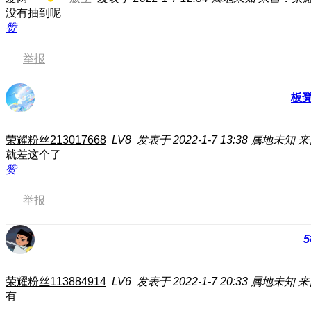
没有抽到呢
赞
举报
板
荣耀粉丝213017668
LV8
发表于 2022-1-7 13:38
属地未知
来
就差这个了
赞
举报
5
荣耀粉丝113884914
LV6
发表于 2022-1-7 20:33
属地未知
来
有