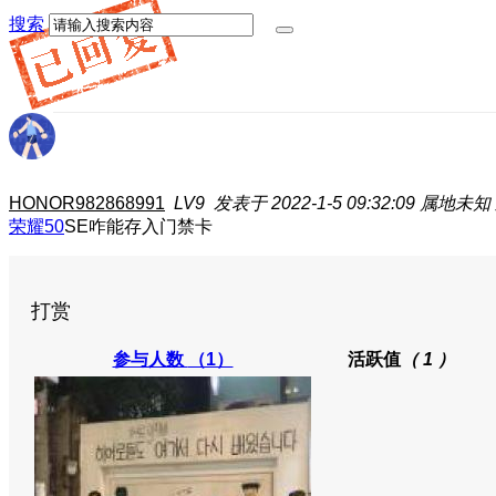
搜索
HONOR982868991
LV9
发表于 2022-1-5 09:32:09
属地未知
荣耀50
SE咋能存入门禁卡
打赏
参与人数
（1）
活跃值
（ 1 ）