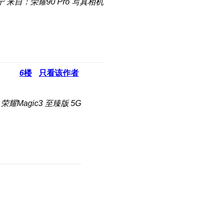
宁
来自：荣耀90 Pro 写真相机
6
楼
只看该作者
荣耀Magic3 至臻版 5G