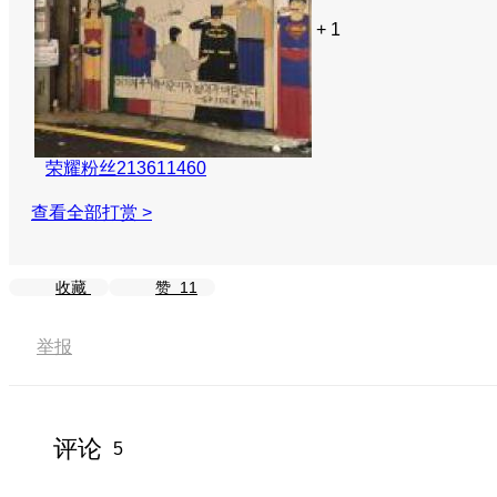
+ 1
荣耀粉丝213611460
查看全部打赏 >
收藏
赞
11
举报
评论
5