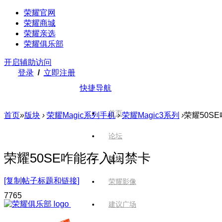
荣耀官网
荣耀商城
荣耀亲选
荣耀俱乐部
开启辅助访问
登录
/
立即注册
快捷导航
首页
首页
»
版块
›
荣耀Magic系列手机
›
荣耀Magic3系列
›
荣耀50S
论坛
荣耀50SE咋能存入门禁卡
版块
[复制帖子标题和链接]
荣耀影像
776
5
建议广场