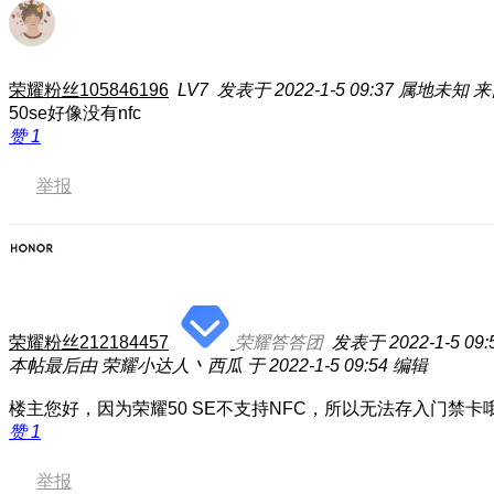
荣耀粉丝105846196
LV7
发表于 2022-1-5 09:37
属地未知
来
50se好像没有nfc
赞
1
举报
荣耀粉丝212184457
荣耀答答团
发表于 2022-1-5 09:
本帖最后由 荣耀小达人丶西瓜 于 2022-1-5 09:54 编辑
楼主您好，因为荣耀50 SE不支持NFC，所以无法存入门禁卡
赞
1
举报