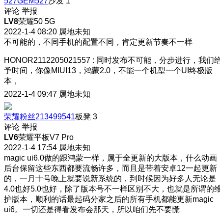
527GEM527
沙发
1
评论
举报
LV8
荣耀50 5G
2022-1-4 08:20
属地未知
不可能的，不同手机的配置不同，肯定更新节奏不一样
HONOR2112205021557
:
同时发布不可能，分步进行，我们
予时间，你像MIUI13，鸿蒙2.0，不能一个机型一个UI终极版
本，
2022-1-4 09:47
属地未知
荣耀粉丝213499541
板凳
3
评论
举报
LV6
荣耀平板V7 Pro
2022-1-4 17:54
属地未知
magic ui6.0做的跟鸿蒙一样，属于全更新的大版本，什么动画
后台保留这些东西都要流畅许多，而且是带着安卓12一起更新
的，一月十号晚上就要说新系统的，到时候因为好多人无论是
4.0也好5.0也好，除了版本号不一样区别不大，也就是所谓的
护版本，顺利的话最起码分家之后的所有手机都能更新magic
ui6。一切还是得看发布会那天，所以咱们先不要慌