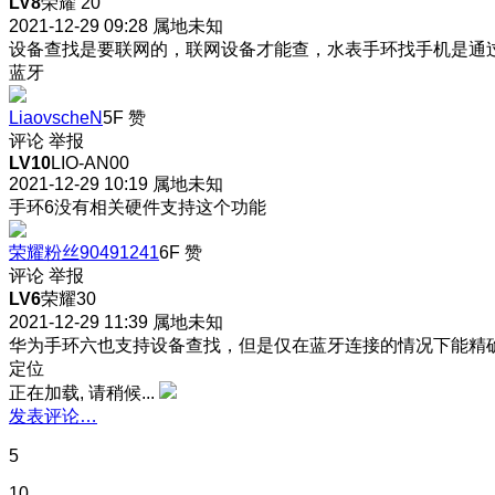
LV8
荣耀 20
2021-12-29 09:28
属地未知
设备查找是要联网的，联网设备才能查，水表手环找手机是通
蓝牙
LiaovscheN
5F
赞
评论
举报
LV10
LIO-AN00
2021-12-29 10:19
属地未知
手环6没有相关硬件支持这个功能
荣耀粉丝90491241
6F
赞
评论
举报
LV6
荣耀30
2021-12-29 11:39
属地未知
华为手环六也支持设备查找，但是仅在蓝牙连接的情况下能精
定位
正在加载, 请稍候...
发表评论…
5
10