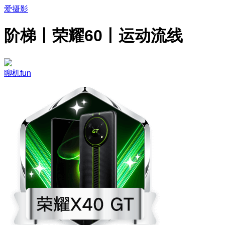
爱摄影
阶梯丨荣耀60丨运动流线
聊机fun