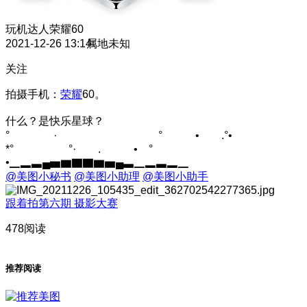
玩机达人
荣耀60
2021-12-26 13:14
属地未知
关注
拍摄手机：
荣耀
60。
什么？是快乐星球？
° ️· ° • .°
*° °· . • °
•▁▂▃▄▅▆▇▇▆▅▄▃▁▂▃▂▁
@美图小秘书
@美图小助理
@美图小助手
跟着拍第六期 摄影大赛
478阅读
推荐阅读