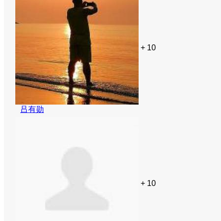
+ 10
吕有勋
+ 10