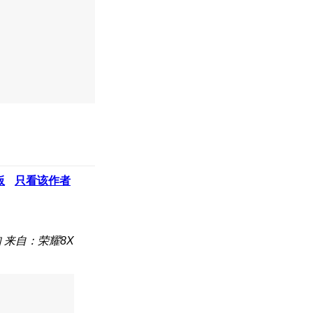
板
只看该作者
知
来自：荣耀8X