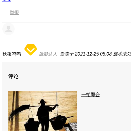
举报
秋夜鸣鸣
摄影达人
发表于 2021-12-25 08:08
属地未
评论
一拍即合