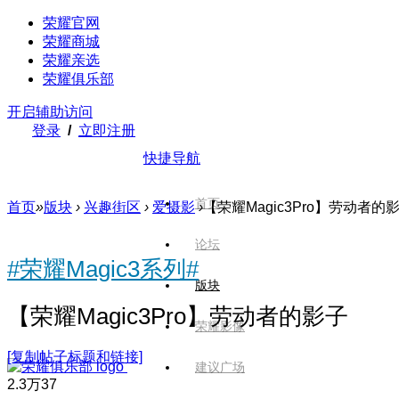
荣耀官网
荣耀商城
荣耀亲选
荣耀俱乐部
开启辅助访问
登录
/
立即注册
快捷导航
首页
首页
»
版块
›
兴趣街区
›
爱摄影
›
【荣耀Magic3Pro】劳动者的
论坛
#荣耀Magic3系列#
版块
【荣耀Magic3Pro】劳动者的影子
荣耀影像
[复制帖子标题和链接]
建议广场
2.3万
37