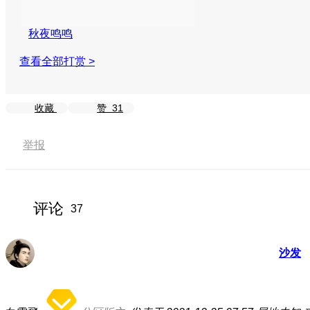
秋夜鸣鸣
查看全部打赏 >
收藏
赞
31
举报
评论
37
沙发