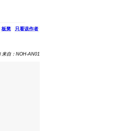
板凳
只看该作者
知
来自：NOH-AN01