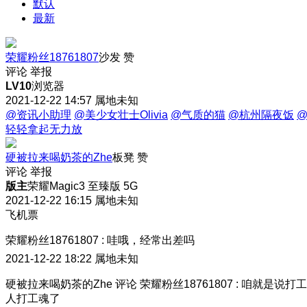
默认
最新
荣耀粉丝18761807
沙发
赞
评论
举报
LV10
浏览器
2021-12-22 14:57
属地未知
@资讯小助理
@美少女壮士Olivia
@气质的猫
@杭州隔夜饭
轻轻拿起无力放
硬被拉来喝奶茶的Zhe
板凳
赞
评论
举报
版主
荣耀Magic3 至臻版 5G
2021-12-22 16:15
属地未知
飞机票
荣耀粉丝18761807
:
哇哦，经常出差吗
2021-12-22 18:22
属地未知
硬被拉来喝奶茶的Zhe
评论
荣耀粉丝18761807
:
咱就是说打工
人打工魂了