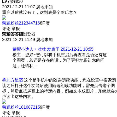
LV7
荣耀30
2021-12-21 11:07
属地未知
重启以后就没有了，这到底是个啥玩意？
荣耀粉丝212344716
8F
赞
评论
举报
荣耀答答团
浏览器
2021-12-21 11:49
属地未知
荣耀小达人丶壮壮 发表于 2021-12-21 10:55
楼主，您好~您可以将手机重启后再查看是否还有这
个图案，若还是存在的话，为了更好地跟进您的问
题，还请私 ...
@九方星宿
这个是手机中的随选朗读功能，您在设置中搜索朗
读之后打开这个功能后使用随选朗读功能时，需先点击这个图
标，然后点按屏幕上的特定内容，例如文本或图片，系统就会
声读出这些内容。
荣耀粉丝181687215
9F
赞
评论
举报