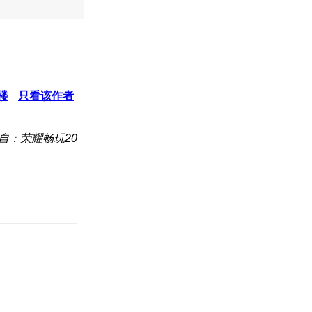
楼
只看该作者
自：荣耀畅玩20