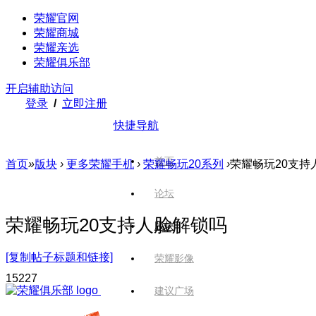
荣耀官网
荣耀商城
荣耀亲选
荣耀俱乐部
开启辅助访问
登录
/
立即注册
快捷导航
首页
首页
»
版块
›
更多荣耀手机
›
荣耀畅玩20系列
›
荣耀畅玩20支持
论坛
荣耀畅玩20支持人脸解锁吗
版块
[复制帖子标题和链接]
荣耀影像
1522
7
建议广场