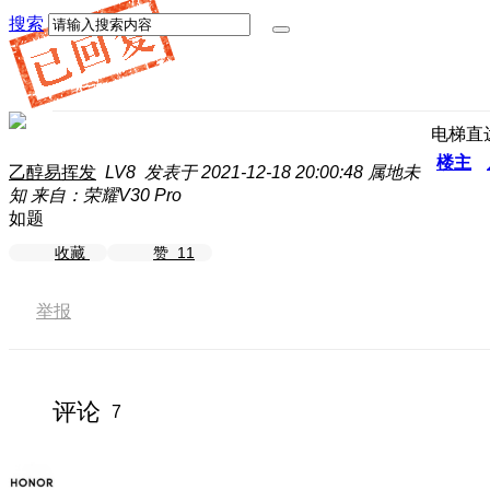
搜索
电梯直
楼主
乙醇易挥发
LV8
发表于 2021-12-18 20:00:48
属地未
知
来自：荣耀V30 Pro
如题
收藏
赞
11
举报
评论
7