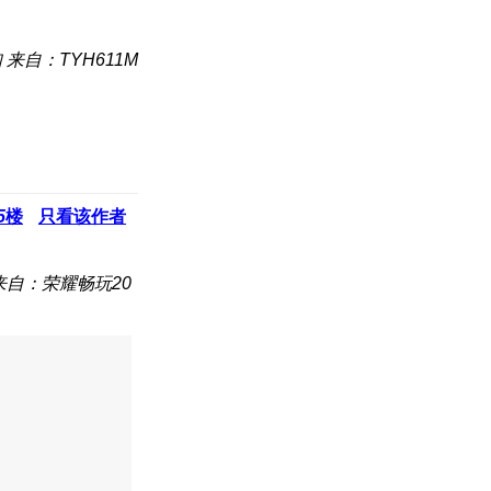
知
来自：TYH611M
5
楼
只看该作者
来自：荣耀畅玩20