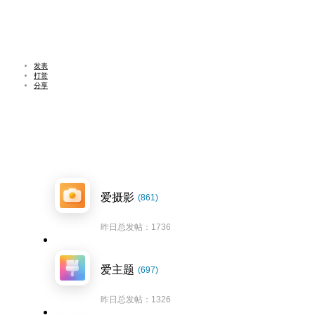
发表
打赏
分享
爱摄影
(861)
昨日总发帖：1736
爱主题
(697)
昨日总发帖：1326