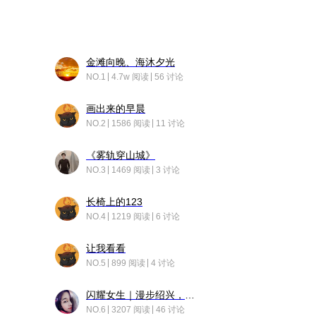
金滩向晚、海沐夕光
NO.1
4.7w 阅读
56 讨论
画出来的早晨
NO.2
1586 阅读
11 讨论
《雾轨穿山城》
NO.3
1469 阅读
3 讨论
长椅上的123
NO.4
1219 阅读
6 讨论
让我看看
NO.5
899 阅读
4 讨论
闪耀女生｜漫步绍兴，寻找藏在老街的江南温柔
NO.6
3207 阅读
46 讨论