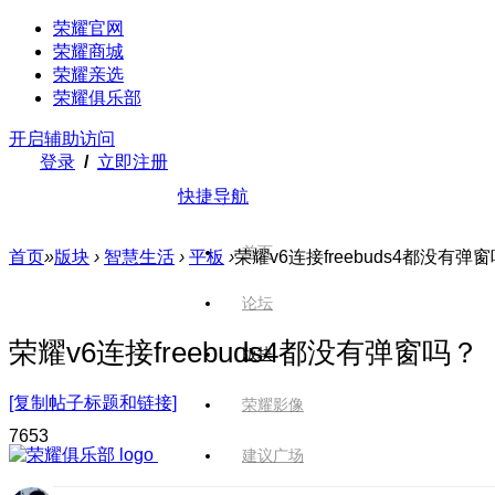
荣耀官网
荣耀商城
荣耀亲选
荣耀俱乐部
开启辅助访问
登录
/
立即注册
快捷导航
首页
首页
»
版块
›
智慧生活
›
平板
›
荣耀v6连接freebuds4都没有弹
论坛
荣耀v6连接freebuds4都没有弹窗吗？
版块
[复制帖子标题和链接]
荣耀影像
765
3
建议广场