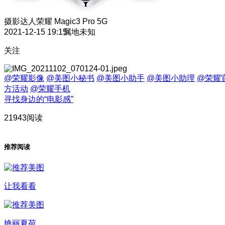
摄影达人
荣耀 Magic3 Pro 5G
2021-12-15 19:15
属地未知
关注
@荣耀影像
@美图小秘书
@美图小助手
@美图小助理
@荣耀
方活动
@荣耀手机
寻找身边的“电影感”
21943阅读
推荐阅读
让我看看
艳丽夏荷