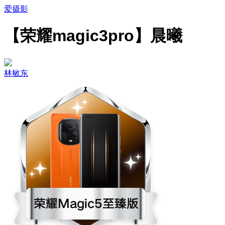
爱摄影
【荣耀magic3pro】晨曦
林敏东