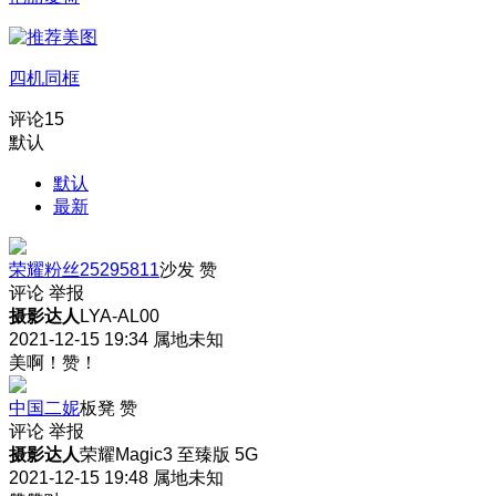
四机同框
评论
15
默认
默认
最新
荣耀粉丝25295811
沙发
赞
评论
举报
摄影达人
LYA-AL00
2021-12-15 19:34
属地未知
美啊！赞！
中国二妮
板凳
赞
评论
举报
摄影达人
荣耀Magic3 至臻版 5G
2021-12-15 19:48
属地未知