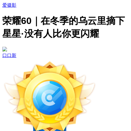
爱摄影
荣耀60｜在冬季的乌云里摘下
星星·没有人比你更闪耀
口口新