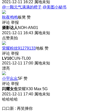
2021-12-11 16:22
属地未知
@一颗元气满满的橙子
@美图小秘书
秋夜鸣鸣
板凳
赞
评论
举报
摄影达人
NOH-AN01
2021-12-11 16:43
属地未知
点赞美拍
荣耀粉丝91279133
地板
赞
评论
举报
LV10
CUN-TL00
2021-12-11 17:00
属地未知
漂亮
小宇幺幺
5F
赞
评论
举报
闪耀女生
荣耀X30 Max 5G
2021-12-11 17:40
属地未知
哈哈哈哈
口口新
:
再笑捶你