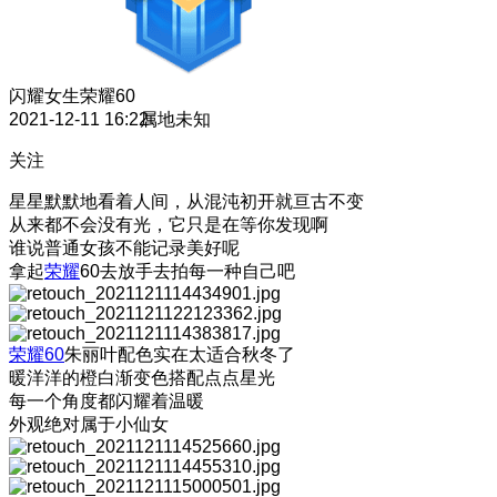
闪耀女生
荣耀60
2021-12-11 16:22
属地未知
关注
星星默默地看着人间，从混沌初开就亘古不变
从来都不会没有光，它只是在等你发现啊
谁说普通女孩不能记录美好呢
拿起
荣耀
60去放手去拍每一种自己吧
荣耀60
朱丽叶配色实在太适合秋冬了
暖洋洋的橙白渐变色搭配点点星光
每一个角度都闪耀着温暖
外观绝对属于小仙女