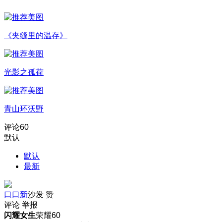
《夹缝里的温存》
光影之孤荷
青山环沃野
评论
60
默认
默认
最新
口口新
沙发
赞
评论
举报
闪耀女生
荣耀60