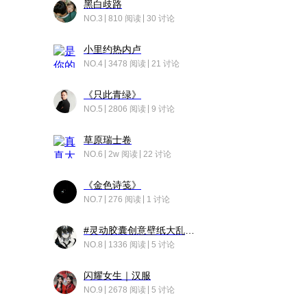
黑白歧路
NO.3
810 阅读
30 讨论
小里约热内卢
NO.4
3478 阅读
21 讨论
《只此青绿》
NO.5
2806 阅读
9 讨论
草原瑞士卷
NO.6
2w 阅读
22 讨论
《金色诗笺》
NO.7
276 阅读
1 讨论
#灵动胶囊创意壁纸大乱斗#脑洞不限形式，灵感不分边界，体验追赛的快乐！
NO.8
1336 阅读
5 讨论
闪耀女生｜汉服
NO.9
2678 阅读
5 讨论