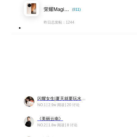
荣耀Magic8系列
(811)
昨日总发帖：1244
闪耀女生|夏天就要玩水！！
NO.1
2.9w 阅读
20 讨论
《美丽云南》
NO.2
1.8w 阅读
8 讨论