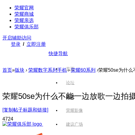
荣耀官网
荣耀商城
荣耀亲选
荣耀俱乐部
开启辅助访问
登录
/
立即注册
快捷导航
首页
首页
»
版块
›
荣耀数字系列手机
›
荣耀60系列
›
荣耀50se为什
论坛
荣耀50se为什么不能一边放歌一边拍
版块
[复制帖子标题和链接]
荣耀影像
472
4
建议广场