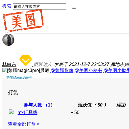
搜索
林敏东
摄影达人
发表于 2021-12-7 22:03:27
属地未知
@荣耀影像
@美图小秘书
@美图小助
荣耀Magic3系列
打赏
参与人数
（1）
活跃值
（ 50 ）
理由
mx玩具熊
+ 50
查看全部打赏 >