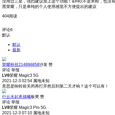
没用过三星，强烈建议加上这个功能！&#40;不是米粉，也没
黑荣耀，只是单纯的个人使用感觉不方便提出的建议
404阅读
评论
6
默认
默认
最新
荣耀粉丝214896858
沙发
赞
评论
举报
LV6
荣耀 Magic3 5G
2021-12-3 02:54
属地未知
意思是响铃前关闭再打开然后到第二天才响？这个可以有！
行云水起惪禛曦
板凳
赞
评论
举报
LV8
荣耀 Magic3 Pro 5G
2021-12-3 07:10
属地未知