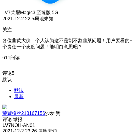
LV7
荣耀Magic3 至臻版 5G
2021-12-2 22:54
属地未知
关注
各位韭黄大侠！个人认为这不是割不割韭菜问题！用户要看的
个责任一个态度问题！能明白意思吧？
611阅读
评论
5
默认
默认
最新
荣耀粉丝213167156
沙发
赞
评论
举报
LV7
NOH-AN01
2021-12-2 23:26
属地未知