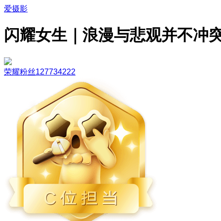
爱摄影
闪耀女生｜浪漫与悲观并不冲
荣耀粉丝127734222