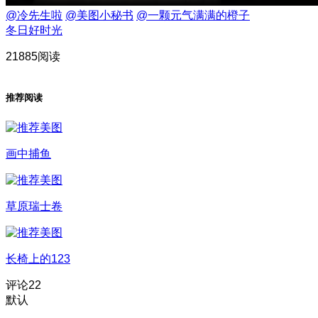
@冷先生啦
@美图小秘书
@一颗元气满满的橙子
冬日好时光
21885阅读
推荐阅读
画中捕鱼
草原瑞士卷
长椅上的123
评论
22
默认