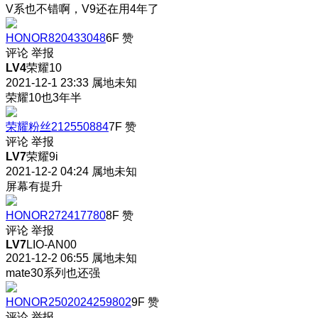
V系也不错啊，V9还在用4年了
HONOR820433048
6F
赞
评论
举报
LV4
荣耀10
2021-12-1 23:33
属地未知
荣耀10也3年半
荣耀粉丝212550884
7F
赞
评论
举报
LV7
荣耀9i
2021-12-2 04:24
属地未知
屏幕有提升
HONOR272417780
8F
赞
评论
举报
LV7
LIO-AN00
2021-12-2 06:55
属地未知
mate30系列也还强
HONOR2502024259802
9F
赞
评论
举报