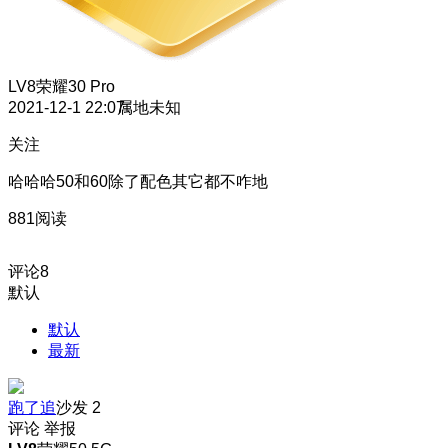
LV8
荣耀30 Pro
2021-12-1 22:07
属地未知
关注
哈哈哈50和60除了配色其它都不咋地
881阅读
评论
8
默认
默认
最新
跑了追
沙发
2
评论
举报