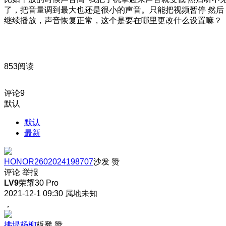
了，把音量调到最大也还是很小的声音。只能把视频暂停 然后
继续播放，声音恢复正常，这个是要在哪里更改什么设置嘛？
853阅读
评论
9
默认
默认
最新
HONOR2602024198707
沙发
赞
评论
举报
LV9
荣耀30 Pro
2021-12-1 09:30
属地未知
，
拂堤杨柳
板凳
赞