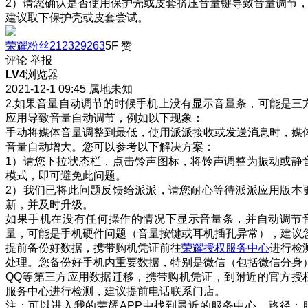
2）请您确认是否使用保护壳或皮套挤压音量键导致音量调节
建议取下保护壳或皮套尝试。
荣耀粉丝212329263
5F
赞
评论
举报
LV4
浏览器
2021-12-1 09:45
属地未知
2.如果音量自动调节的时候手机上没有显示音量条，可能是三
应用导致音量自动调节，例如以下现象：
手动将媒体音量调整到最低，使用派派接收或发送消息时，媒
音量自动增大。您可以参考以下解决方案：
1）请您下拉状态栏，点击铃声图标，将铃声调整为振动或静
模式，即可避免此问题。
2）我们已将此问题反馈给派派，请您耐心等待派派应用版本
新，并及时升级。
如果手机在没有任何操作的情况下显示音量条，并自动调节
量，可能是手机硬件问题（音量按键或耳机插孔异常），建议
提前备份好数据，携带购机凭证前往
荣耀授权服务中心
进行检
处理。您备份好手机内重要数据，特别是微信（包括微信分身
QQ等第三方应用数据迁移，携带购机凭证，到附近的官方授
服务中心进行检测，建议提前电话联系门店。
注：可以进入我的荣耀APP中找到最近的服务中心，路径：