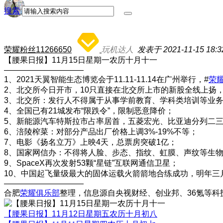
搜索
荣耀粉丝11266650
玩机达人
发表于 2021-11-15 18:3
【腰果日报】11月15日星期一农历十月十一
——————————
1、2021天翼智能生态博览会于11.11-11.14在广州举行，#
荣耀
2、北交所今日开市，10只直接在北交所上市的新股全线上扬，盘
3、北交所：发行人不得属于从事学前教育、学科类培训等业
4、​全国已有21城发布“限跌令”，限制恶意降价；
5、新能源汽车特斯拉市占率居首，五菱宏光、比亚迪分列二
6、涪陵榨菜：对部分产品出厂价格上调3%-19%不等；
7、电影《扬名立万》上映4天，总票房突破1亿；
8、国家网信办：不得将人脸、步态、指纹、虹膜、声纹等生
9、SpaceX再次发射53颗“星链”互联网通信卫星；
10、中国起飞量级最大的固体运载火箭箭地合练成功，明年三
——————————
合肥
荣耀俱乐部
整理，信息源自央视财经、创业邦、36氪等科
【腰果日报】11月12日星期五农历十月初八