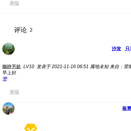
举报
评论
2
沙发
只
幽静芳龄
LV10
发表于 2021-11-16 06:51
属地未知
来自：荣耀V
早上好
赞
举报
板