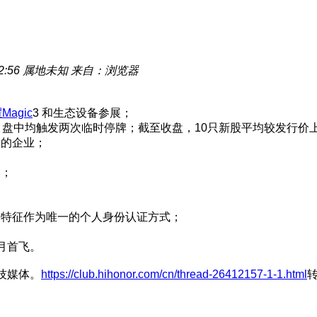
2:56
属地未知
来自：浏览器
Magic
3 和生态设备参展；
中均触发两次临时停牌；截至收盘，10只新股平均较发行价上涨199
务的企业；
三；
物特征作为唯一的个人身份认证方式；
月首飞。
技媒体。
https://club.hihonor.com/cn/thread-26412157-1-1.html