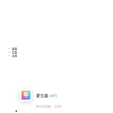
发表
打赏
分享
爱主题
(197)
昨日总发帖：2169