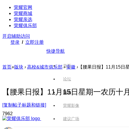
荣耀官网
荣耀商城
荣耀亲选
荣耀俱乐部
开启辅助访问
登录
/
立即注册
快捷导航
首页
首页
»
版块
›
高校&城市俱乐部
›
安徽
›
【腰果日报】11月15日
论坛
【腰果日报】11月15日星期一农历十
版块
[复制帖子标题和链接]
荣耀影像
796
2
建议广场