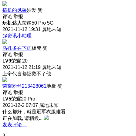
搞机的风采
沙发
赞
评论
举报
玩机达人
荣耀50 Pro 5G
2021-11-12 19:31
属地未知
@资讯小助理
马孔多在下雨
板凳
赞
评论
举报
LV9
荣耀 20
2021-11-12 21:19
属地未知
上帝代言都拯救不了他
荣耀粉丝213428061
地板
赞
评论
举报
LV5
荣耀20 Pro
2021-12-2 07:07
属地未知
什么都好，就是冠军衣服难看
正在加载, 请稍候...
发表评论…
3