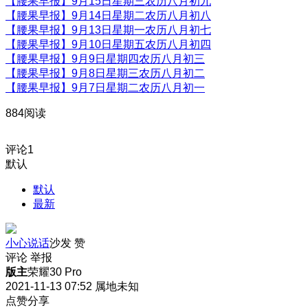
【腰果早报】9月15日星期三农历八月初九
【腰果早报】9月14日星期二农历八月初八
【腰果早报】9月13日星期一农历八月初七
【腰果早报】9月10日星期五农历八月初四
【腰果早报】9月9日星期四农历八月初三
【腰果早报】9月8日星期三农历八月初二
【腰果早报】9月7日星期二农历八月初一
884阅读
评论
1
默认
默认
最新
小心说话
沙发
赞
评论
举报
版主
荣耀30 Pro
2021-11-13 07:52
属地未知
点赞分享