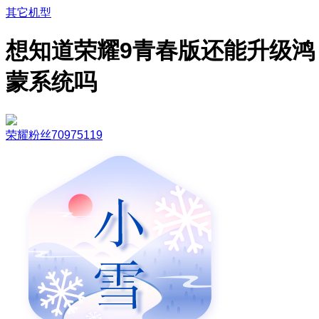
其它机型
想知道荣耀9青春版还能升级鸿
蒙系统吗
荣耀粉丝70975119