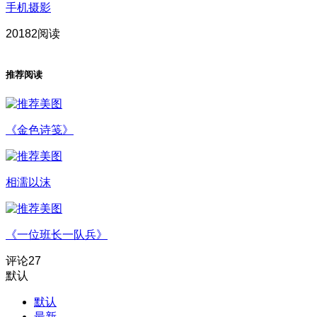
手机摄影
20182阅读
推荐阅读
《金色诗笺》
相濡以沫
《一位班长一队兵》
评论
27
默认
默认
最新