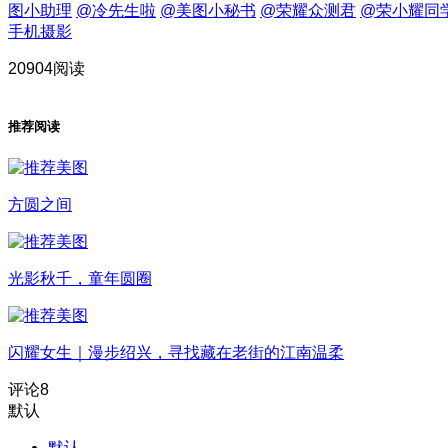
图小助理
@冷先生啦
@美图小秘书
@荣耀众测君
@荣小耀同
手机摄影
20904阅读
推荐阅读
方圆之间
光影秋千，童年圆圈
闪耀女生｜漫步绍兴，寻找藏在老街的江南温柔
评论
8
默认
默认