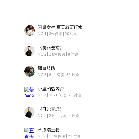
闪耀女生|夏天就要玩水！！
NO.1
3w 阅读
20 讨论
《美丽云南》
NO.2
1.8w 阅读
8 讨论
黑白歧路
NO.3
814 阅读
30 讨论
小里约热内卢
NO.4
3621 阅读
21 讨论
《只此青绿》
NO.5
2906 阅读
9 讨论
草原瑞士卷
NO.6
2.1w 阅读
22 讨论