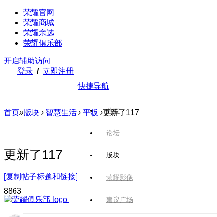
荣耀官网
荣耀商城
荣耀亲选
荣耀俱乐部
开启辅助访问
登录
/
立即注册
快捷导航
首页
首页
»
版块
›
智慧生活
›
平板
›
更新了117
论坛
更新了117
版块
[复制帖子标题和链接]
荣耀影像
886
3
建议广场