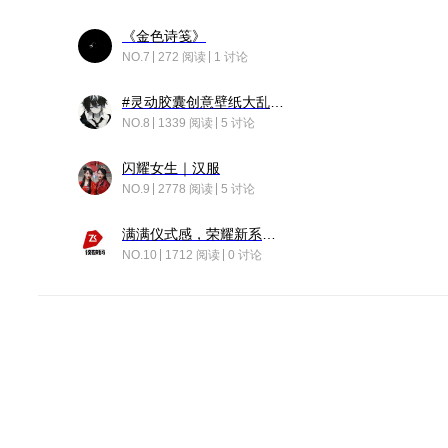
《金色诗笺》
NO.7
272 阅读
1 讨论
#灵动胶囊创意壁纸大乱斗#脑洞不限形式，灵感不分边界，体验追赛的快乐！
NO.8
1339 阅读
5 讨论
闪耀女生｜汉服
NO.9
2778 阅读
5 讨论
满满仪式感，荣耀新系统增加了个升级故事
NO.10
1712 阅读
0 讨论