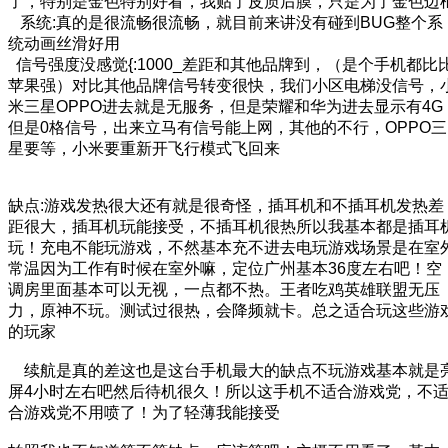
了，特别是金色特别好看，我贴了皮质后膜，只是为了金色边
系统:真的是很流畅很流畅，就目前来讲没有碰到BUG整个系
统动画丝滑好用
信号强度没感觉{:1000_差距和其他品牌到，（是个手机都比
苹果强
）对比其他品牌信号转变很快，我们小区电梯没信号，
米三星OPPO进去就是无服务，但是荣耀和华为进去显示有4G
但是0格信号，出来立马有信号能上网，其他的不行，OPPO三
星要等，小米要重新开飞行模式飞回来
缺点:游戏发热很大还有就是很奇怪，插耳机和不插耳机发热差
距很大，插耳机玩能接受，不插耳机很热所以我基本都是插耳
玩！充电不能玩游戏，不然基本充不进去电
玩游戏场景是在室
常温因为工作有时候在室外嘛，定位广州基本36度左右吧！空
调房里面基本可以无视，一点都不热。王者吃鸡英雄联盟无压
力，原神不玩。测试过很热，会降频就卡。总之适合玩这些游
的玩家
续航是真的差这也是这台手机最大的缺点
不玩游戏基本就是
屏4小时左右吧然后待机很久！所以这手机不适合游戏党，不
合游戏党不用喷了！为了轻薄我能接受