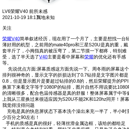
LV6
荣耀V40 前所未感
2021-10-19 18:17
属地未知
关注
荣耀V40
简单叙述经历，现在用了一个月了，主要是想找一台
薄好用的机型，之前用的mate40pro和三星S20U是真的重，戴
套半斤了，小拇指真的被压弯了，第二节摸一下都疼，特别难
受，选了半天选了
V40
主要是看中屏幕和
荣耀
的优化还有手感
等。
先说优点方面:屏幕质感这方面先说一下。周冬雨的屏幕这个
排列很神奇的，显示文字的折损达到了0.7钻排是文字图片都是
0.8，但是显示图片是要超过钻排的0.8的，然后荣耀提升的PPI
换算下来看文字等于1080P的钻排，图片自然不用说要比1080
的清晰很多，配合色温传感器是真的舒服！整体屏幕属于中等
上我从三星换过来很适应因为S20U不能2K和120hz同开！屏
我觉得没得问题
充电是真的快息屏状态下基本洗个澡出来充一半了，半小时
少百分之90左右！
手机的质感是真的很好，轻薄丝滑金属边框，该给的都给足