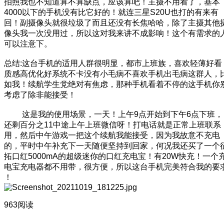
拍照我也不知道算不算缺点，应该算吧！主摄不用看了，基本
4000以下的手机没有比它好的！就连三星S20U也打的有来有
回！副摄像头就很垃圾了
而且还没有长焦哈哈，除了主摄其他
像头我一次没用过，所以这对我来讲不成影响！这个有需求的
可以注意下。
总结:这台手机的适用人群很明显，都市上班族，喜欢轻薄好看
质感高优化好系统不卡没有小毛病不喜欢手机出毛病这群人，
如我！续航学生党绝对有焦虑，那种手机看着不停的这手机你
考虑了除非能接受！
这是我的使用场景，一天！上午9点开始到下午6点下班，
还剩百分之11中途上午上班微信呀！打电话就是正常上班联系
用，然后中午游戏一把
这个续航我能接受，因为我故意不充电
的，平时中午补充下一天随便坚持到回家，何况我还买了一个
拓口红5000mA的超级迷你的口红充电宝！有20W快充！一个
电宝充电器都不用带，很方便，所以这台手机完美符合我的要
！
963阅读