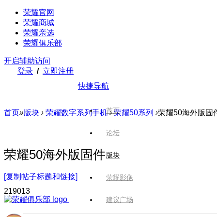
荣耀官网
荣耀商城
荣耀亲选
荣耀俱乐部
开启辅助访问
登录
/
立即注册
快捷导航
首页
首页
»
版块
›
荣耀数字系列手机
›
荣耀50系列
›
荣耀50海外版固
论坛
荣耀50海外版固件
版块
[复制帖子标题和链接]
荣耀影像
2190
13
建议广场