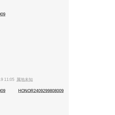
009
9 11:05
属地未知
009
HONOR2409299808009