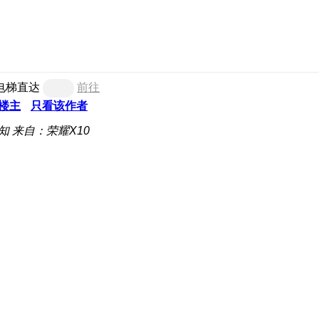
电梯直达
前往
楼主
只看该作者
知
来自：荣耀X10