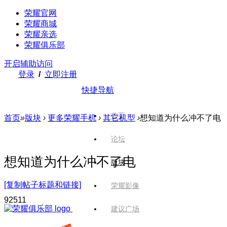
荣耀官网
荣耀商城
荣耀亲选
荣耀俱乐部
开启辅助访问
登录
/
立即注册
快捷导航
首页
首页
»
版块
›
更多荣耀手机
›
其它机型
›
想知道为什么冲不了电
论坛
想知道为什么冲不了电
版块
[复制帖子标题和链接]
荣耀影像
925
11
建议广场