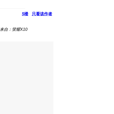
5
楼
只看该作者
来自：荣耀X10