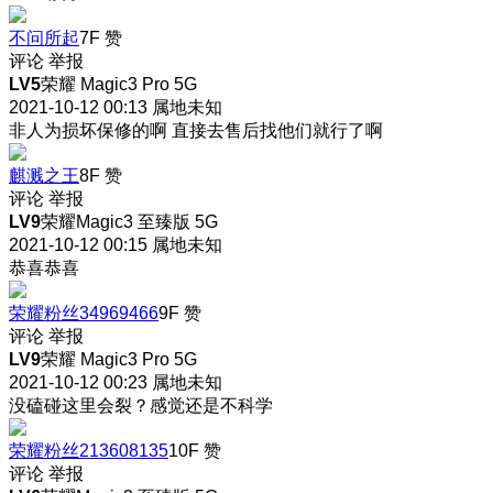
不问所起
7F
赞
评论
举报
LV5
荣耀 Magic3 Pro 5G
2021-10-12 00:13
属地未知
非人为损坏保修的啊 直接去售后找他们就行了啊
麒溅之王
8F
赞
评论
举报
LV9
荣耀Magic3 至臻版 5G
2021-10-12 00:15
属地未知
恭喜恭喜
荣耀粉丝34969466
9F
赞
评论
举报
LV9
荣耀 Magic3 Pro 5G
2021-10-12 00:23
属地未知
没磕碰这里会裂？感觉还是不科学
荣耀粉丝213608135
10F
赞
评论
举报