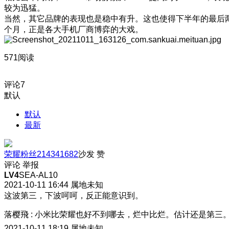
较为迅猛。
当然，其它品牌的表现也是稳中有升。这也使得下半年的最后
个月，正是各大手机厂商博弈的大戏。
571阅读
评论
7
默认
默认
最新
荣耀粉丝214341682
沙发
赞
评论
举报
LV4
SEA-AL10
2021-10-11 16:44
属地未知
这波第三，下波呵呵，反正能意识到。
落樱飛
:
小米比荣耀也好不到哪去，烂中比烂。估计还是第三
2021-10-11 18:19
属地未知