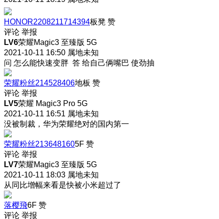
HONOR2208211714394
板凳
赞
评论
举报
LV6
荣耀Magic3 至臻版 5G
2021-10-11 16:50
属地未知
问 怎么能快速变胖 答 给自己俩嘴巴 使劲抽
荣耀粉丝214528406
地板
赞
评论
举报
LV5
荣耀 Magic3 Pro 5G
2021-10-11 16:51
属地未知
没被制裁，华为荣耀绝对的国内第一
荣耀粉丝213648160
5F
赞
评论
举报
LV7
荣耀Magic3 至臻版 5G
2021-10-11 18:03
属地未知
从同比增幅来看是快被小米超过了
落樱飛
6F
赞
评论
举报