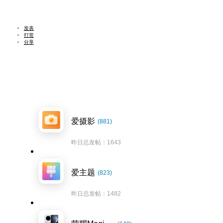
发表
打赏
分享
爱摄影
(881)
昨日总发帖：1643
爱主题
(823)
昨日总发帖：1482