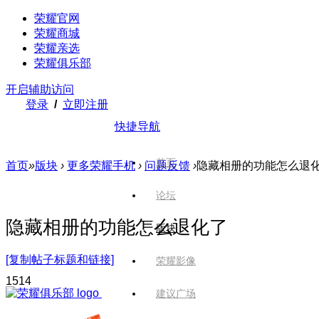
荣耀官网
荣耀商城
荣耀亲选
荣耀俱乐部
开启辅助访问
登录
/
立即注册
快捷导航
首页
首页
»
版块
›
更多荣耀手机
›
问题反馈
›
隐藏相册的功能怎么退
论坛
隐藏相册的功能怎么退化了
版块
[复制帖子标题和链接]
荣耀影像
151
4
建议广场