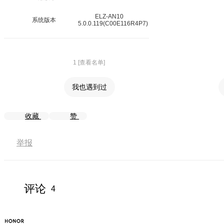
ELZ-AN10
系统版本
5.0.0.119(C00E116R4P7)
1 [查看名单]
我也遇到过
收藏
赞
举报
评论
4