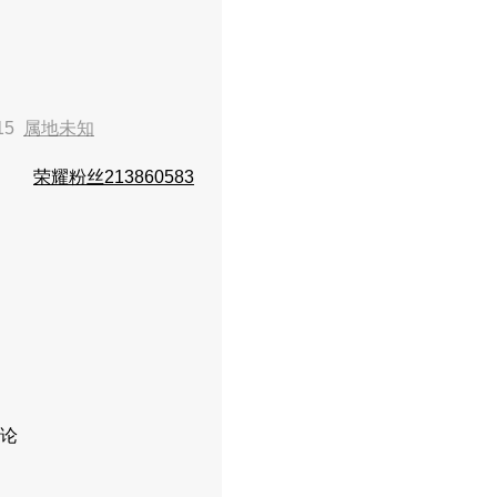
:15
属地未知
荣耀粉丝213860583
论