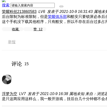
搜索
荣耀粉丝213860583
LV6
发表于 2021-10-9 16:31:43
属地未
后台限制为标准限制，但是
荣耀俱乐部
和酷安只要锁屏必杀后
这个手机没下载其他程序，只有酷安，所以不存在后台过多占用
收藏
赞
12
举报
评论
15
浮梦为空
LV7
发表于 2021-10-9 16:38
属地未知
来自：浏览
是只这两应用这样么，我一般开游戏，挂后台几十分钟都不会