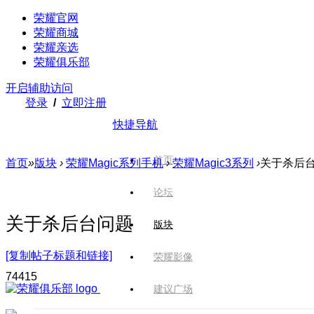
荣耀官网
荣耀商城
荣耀亲选
荣耀俱乐部
开启辅助访问
登录
/
立即注册
快捷导航
首页
首页
»
版块
›
荣耀Magic系列手机
›
荣耀Magic3系列
›
关于杀后
论坛
关于杀后台问题
版块
[复制帖子标题和链接]
荣耀影像
744
15
建议广场