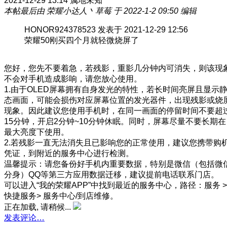
2021-12-29 13:14
属地未知
本帖最后由 荣耀小达人丶草莓 于 2022-1-2 09:50 编辑
HONOR924378523 发表于 2021-12-29 12:56
荣耀50刚买四个月就轻微烧屏了
您好，您先不要着急，若残影，重影几分钟内可消失，则该现
不会对手机造成影响，请您放心使用。
1.由于OLED屏幕拥有自身发光的特性，若长时间亮屏且显示
态画面，可能会损伤对应屏幕位置的发光器件，出现残影或烧
现象。因此建议您使用手机时，在同一画面的停留时间不要超
15分钟，开启2分钟~10分钟休眠。同时，屏幕尽量不要长期在
最大亮度下使用。
2.若残影一直无法消失且已影响您的正常使用，建议您携带购
凭证，到附近的服务中心进行检测。
温馨提示：请您备份好手机内重要数据，特别是微信（包括微
分身）QQ等第三方应用数据迁移，建议提前电话联系门店。
可以进入“我的荣耀APP”中找到最近的服务中心，路径：服务 >
快捷服务> 服务中心/到店维修。
正在加载, 请稍候...
发表评论…