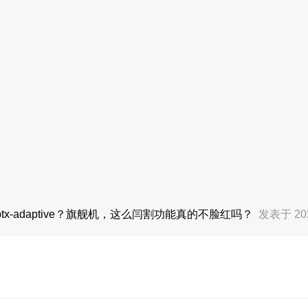
x-adaptive？旗舰机，这么闫割功能真的不脸红吗？
发表于 202