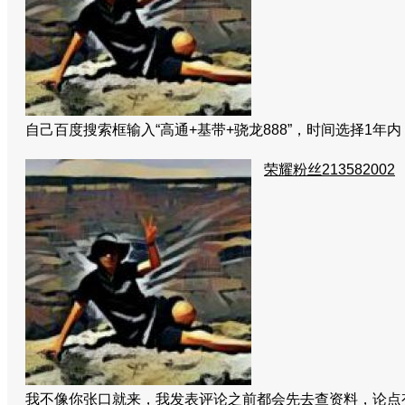
自己百度搜索框输入“高通+基带+骁龙888”，时间选择1
荣耀粉丝213582002
我不像你张口就来，我发表评论之前都会先去查资料，论点