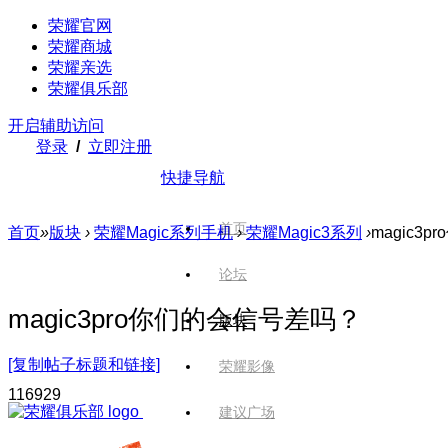
荣耀官网
荣耀商城
荣耀亲选
荣耀俱乐部
开启辅助访问
登录
/
立即注册
快捷导航
首页
首页
»
版块
›
荣耀Magic系列手机
›
荣耀Magic3系列
›
magic3
论坛
magic3pro你们的会信号差吗？
版块
[复制帖子标题和链接]
荣耀影像
1169
29
建议广场