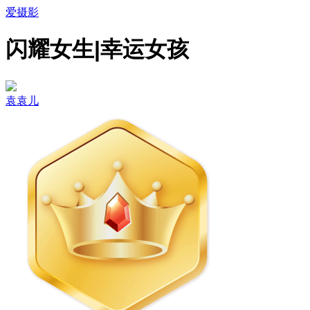
爱摄影
闪耀女生|幸运女孩
袁袁儿