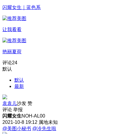
闪耀女生｜蓝色系
让我看看
艳丽夏荷
评论
24
默认
默认
最新
袁袁儿
沙发
赞
评论
举报
闪耀女生
NOH-AL00
2021-10-8 19:12
属地未知
@美图小秘书
@冷先生啦