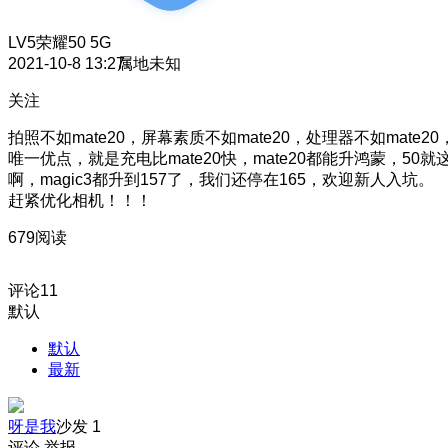
LV5
荣耀50 5G
2021-10-8 13:27
属地未知
关注
拍照不如mate20，屏幕素质不如mate20，处理器不如mate20
唯一优点，就是充电比mate20快，mate20都能升鸿蒙，50就
啊，magic3都升到157了，我们还停在165，欢迎新人入坑。
赶紧优化相机！！！
679阅读
评论
11
默认
默认
最新
呀是我
沙发
1
评论
举报