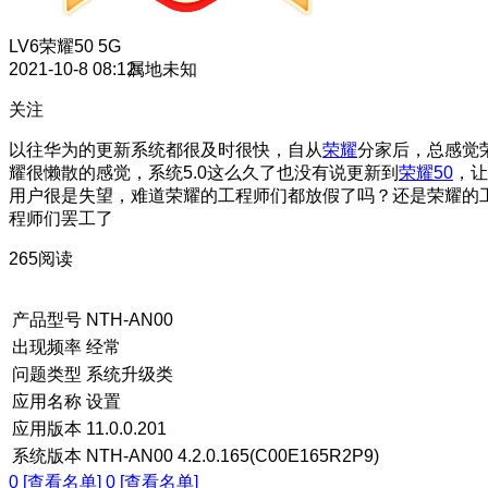
LV6
荣耀50 5G
2021-10-8 08:12
属地未知
关注
以往华为的更新系统都很及时很快，自从
荣耀
分家后，总感觉
耀很懒散的感觉，系统5.0这么久了也没有说更新到
荣耀50
，让
用户很是失望，难道荣耀的工程师们都放假了吗？还是荣耀的
程师们罢工了
265阅读
产品型号
NTH-AN00
出现频率
经常
问题类型
系统升级类
应用名称
设置
应用版本
11.0.0.201
系统版本
NTH-AN00 4.2.0.165(C00E165R2P9)
0 [查看名单]
0 [查看名单]