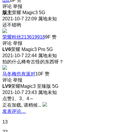
山Z
8F
赞
评论
举报
版主
荣耀 Magic3 5G
2021-10-7 22:09
属地未知
还不错哟
荣耀粉丝213619918
9F
赞
评论
举报
LV6
荣耀 Magic3 Pro 5G
2021-10-7 22:44
属地未知
拍的什么稀奇古怪的东西呀？
马冬梅也有派对
10F
赞
评论
举报
LV9
荣耀Magic3 至臻版 5G
2021-10-7 23:43
属地未知
点赞1、3、4～
正在加载, 请稍候...
发表评论…
13
22