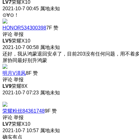
LV7
荣耀X10
2021-10-7 00:45
属地未知
⊙∀⊙！
HONOR534300398
7F
赞
评论
举报
LV5
荣耀X10
2021-10-7 00:58
属地未知
还好，我从鸿蒙退回安卓了，目前203没有任何问题，用不着
屏协同最好别升鸿蒙
明月V清风
8F
赞
评论
举报
LV9
荣耀8X
2021-10-7 07:23
属地未知
荣耀粉丝84361748
9F
赞
评论
举报
LV7
荣耀X10
2021-10-7 10:57
属地未知
确实有点