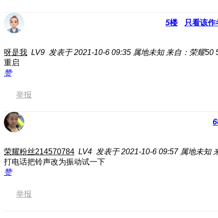
5
楼
只看该作
呀是我
LV9
发表于 2021-10-6 09:35
属地未知
来自：荣耀50 
重启
赞
举报
6
荣耀粉丝214570784
LV4
发表于 2021-10-6 09:57
属地未知
打电话把铃声改为振动试一下
赞
举报