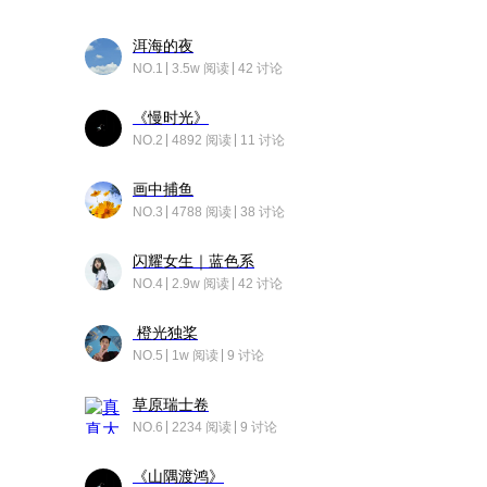
洱海的夜
NO.1
3.5w 阅读
42 讨论
《慢时光》
NO.2
4892 阅读
11 讨论
画中捕鱼
NO.3
4788 阅读
38 讨论
闪耀女生｜蓝色系
NO.4
2.9w 阅读
42 讨论
橙光独桨
NO.5
1w 阅读
9 讨论
草原瑞士卷
NO.6
2234 阅读
9 讨论
《山隅渡鸿》