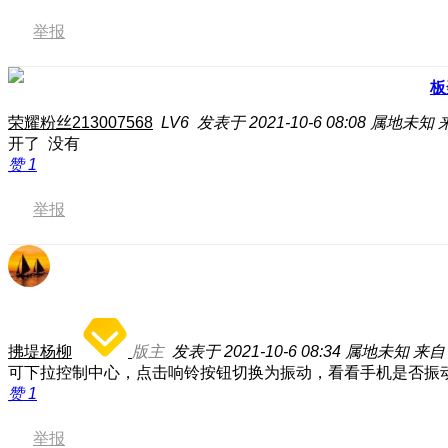
举报
板
荣耀粉丝213007568
LV6
发表于 2021-10-6 08:08
属地未知
开了 没有
赞
1
举报
拂堤杨柳
版主
发表于 2021-10-6 08:34
属地未知
来自
可下拉控制中心，点击响铃按钮切换为振动，看看手机是否振
赞
1
举报