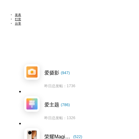
发表
打赏
分享
爱摄影
(947)
昨日总发帖：1736
爱主题
(786)
昨日总发帖：1326
荣耀Magic8系列
(522)