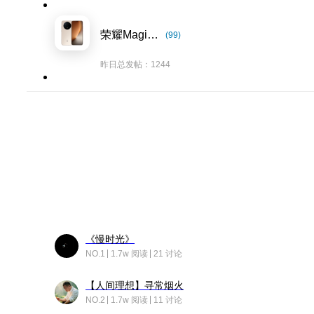
荣耀Magic8系列
(99)
昨日总发帖：1244
《慢时光》
NO.1
1.7w 阅读
21 讨论
【人间理想】寻常烟火
NO.2
1.7w 阅读
11 讨论