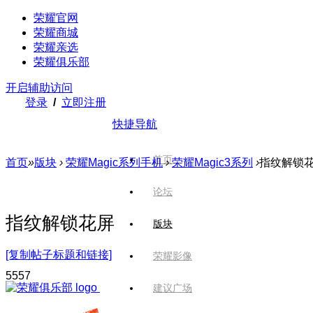
荣耀官网
荣耀商城
荣耀亲选
荣耀俱乐部
开启辅助访问
登录
/
立即注册
快捷导航
首页
首页
»
版块
›
荣耀Magic系列手机
›
荣耀Magic3系列
›
指纹解锁
论坛
指纹解锁花屏
版块
[复制帖子标题和链接]
荣耀影像
555
7
建议广场