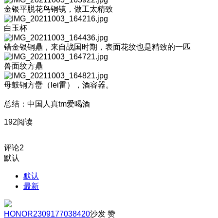
金银平脱花鸟铜镜，做工太精致
白玉杯
错金银铜鼎，来自战国时期，表面花纹也是精致的一匹
兽面纹方鼎
母鼓铜方罍（lei雷），酒容器。
总结：中国人真tm爱喝酒
192阅读
评论
2
默认
默认
最新
HONOR2309177038420
沙发
赞