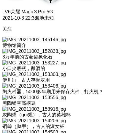
LV6
荣耀 Magic3 Pro 5G
2021-10-3 22:38
属地未知
关注
博物馆简介
3万年前的古菱齿象化石
小口尖底瓶，酿酒的
伊川缸，古人存骨灰用
陶火种器，5000多年期用来保存火种，打火机？
黑陶镂空高柄豆
灰陶鬹（gui规），古人的英雄杯
铜斚（jia甲），古人的淑女杯