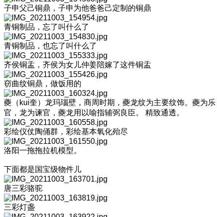
子申父己铜鼎，子申为他爸爸己定制的铜鼎
青铜制品，忘了叫什么了
青铜制品，也忘了叫什么了
齐侯铜盂，齐侯为女儿仲姜陪嫁了这件铜盂
窃曲纹铜鼎，做饭用的
夔（kui奎）龙玛瑙壁，商周时期，夔龙纹为主要纹饰。夔为乐
官，龙为谏官，夔龙用以喻指辅弼良臣。 精致通透。
彩绘仪仗陶俑群，彩绘基本氧化殆尽
洛阳一拖拖拉机模型。
下面都是国宝级物件儿
唐三彩骆驼
三彩灯盏