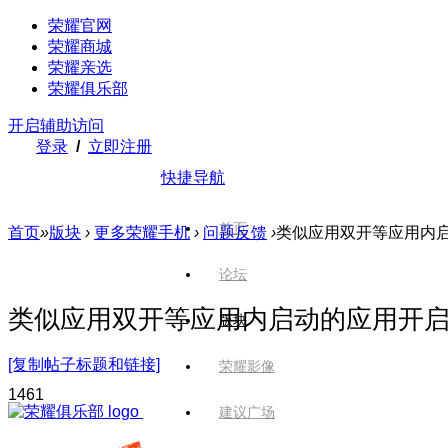
荣耀官网
荣耀商城
荣耀亲选
荣耀俱乐部
开启辅助访问
登录
/
立即注册
快捷导航
首页
首页
»
版块
›
更多荣耀手机
›
问题反馈
›
类似应用双开等应用内启
论坛
类似应用双开等应用内启动的应用开
版块
[复制帖子标题和链接]
荣耀影像
146
1
建议广场