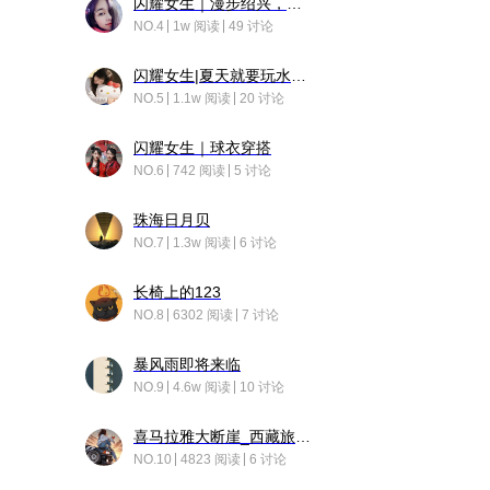
闪耀女生｜漫步绍兴，寻找藏在老街的江南温柔
NO.4
1w 阅读
49 讨论
闪耀女生|夏天就要玩水！！
NO.5
1.1w 阅读
20 讨论
闪耀女生｜球衣穿搭
NO.6
742 阅读
5 讨论
珠海日月贝
NO.7
1.3w 阅读
6 讨论
长椅上的123
NO.8
6302 阅读
7 讨论
暴风雨即将来临
NO.9
4.6w 阅读
10 讨论
喜马拉雅大断崖_西藏旅行日记
NO.10
4823 阅读
6 讨论