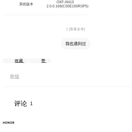
OXF-AN10
系统版本
2.0.0.168(C00E160R3P5)
1 [查看名单]
我也遇到过
收藏
赞
举报
评论
1