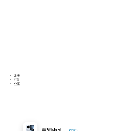
发表
打赏
分享
荣耀Magic7系列
(220)