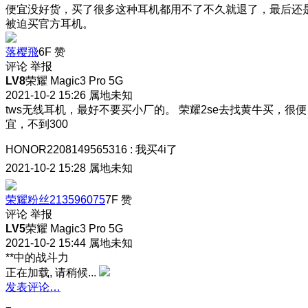
便宜没好货，买了很多这种耳机都用不了不久就退了，最后还
被迫买官方耳机。
落樱飛
6F
赞
评论
举报
LV8
荣耀 Magic3 Pro 5G
2021-10-2 15:26
属地未知
tws无线耳机，最好不要买小厂的。 荣耀2se去找黄牛买，很便
宜，不到300
HONOR2208149565316
:
我买4i了
2021-10-2 15:28
属地未知
荣耀粉丝213596075
7F
赞
评论
举报
LV5
荣耀 Magic3 Pro 5G
2021-10-2 15:44
属地未知
**中的战斗力
正在加载, 请稍候...
发表评论…