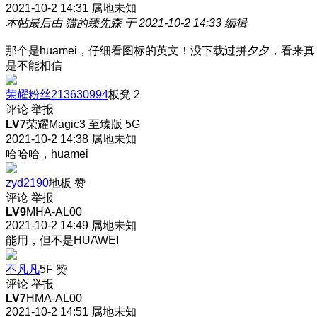
2021-10-2 14:31
属地未知
本帖最后由 猫的臻先森 于 2021-10-2 14:33 编辑
那个是huamei，仔细看图标的英文！没下载过拼夕夕，看来真
是不能相信
荣耀粉丝213630994
板凳
2
评论
举报
LV7
荣耀Magic3 至臻版 5G
2021-10-2 14:38
属地未知
哈哈哈，huamei
zyd2190
地板
赞
评论
举报
LV9
MHA-AL00
2021-10-2 14:49
属地未知
能用，但不是HUAWEI
不凡凡
5F
赞
评论
举报
LV7
HMA-AL00
2021-10-2 14:51
属地未知