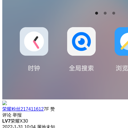
荣耀粉丝217411612
7F
赞
评论
举报
LV7
荣耀X30
2022-1-31 10:04
属地未知