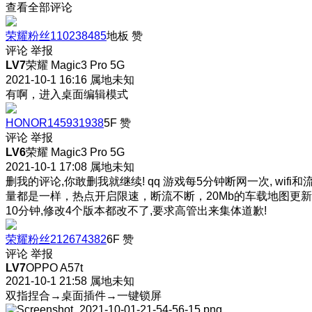
查看全部评论
荣耀粉丝110238485
地板
赞
评论
举报
LV7
荣耀 Magic3 Pro 5G
2021-10-1 16:16
属地未知
有啊，进入桌面编辑模式
HONOR145931938
5F
赞
评论
举报
LV6
荣耀 Magic3 Pro 5G
2021-10-1 17:08
属地未知
删我的评论,你敢删我就继续! qq 游戏每5分钟断网一次, wifi和
量都是一样，热点开启限速，断流不断，20Mb的车载地图更新
10分钟,修改4个版本都改不了,要求高管出来集体道歉!
荣耀粉丝212674382
6F
赞
评论
举报
LV7
OPPO A57t
2021-10-1 21:58
属地未知
双指捏合→桌面插件→一键锁屏