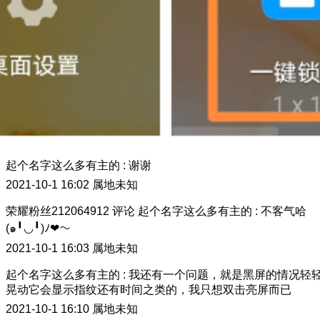
起个名字这么多有主的
:
谢谢
2021-10-1 16:02
属地未知
荣耀粉丝212064912
评论
起个名字这么多有主的
:
不客气哈
(๑╹◡╹)ﾉ❤～
2021-10-1 16:03
属地未知
起个名字这么多有主的
:
我还有一个问题，就是黑屏的情况轻
晃动它会显示指纹还有时间之类的，我只想双击亮屏而已
2021-10-1 16:10
属地未知