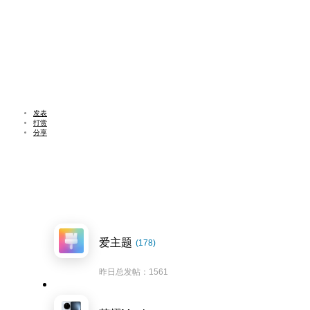
发表
打赏
分享
爱主题
(178)
昨日总发帖：1561