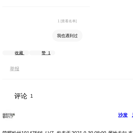
1 [查看名单]
我也遇到过
收藏
赞
1
举报
评论
1
沙发