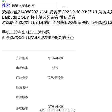
搜索
荣耀粉丝214088292
LV4
发表于 2021-9-30 03:17:13
属地未
Earbuds 2 SE连接电脑蓝牙杂音 微信语音
游戏语音 偶尔出现 刺耳的声音 频率比较高 最先以为是偶然现
手机上没有出现过上述问题
但是偶尔会出现按耳机控制键失灵的状态
产品型号
NTH-AN00
出现频率
经常
问题类型
音乐/视频类
应用名称
应用版本
NTH-AN00
系统版本
4.2.0.165(C00E165R5P1)