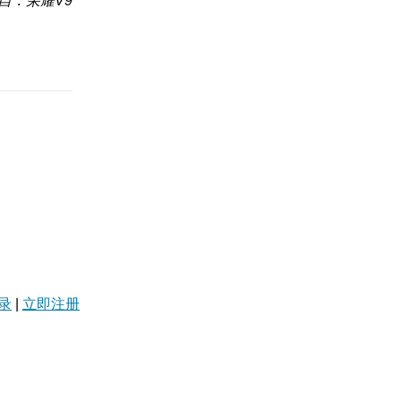
自：荣耀V9
录
|
立即注册