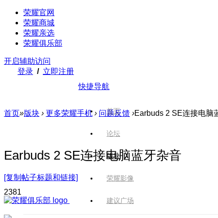
荣耀官网
荣耀商城
荣耀亲选
荣耀俱乐部
开启辅助访问
登录
/
立即注册
快捷导航
首页
首页
»
版块
›
更多荣耀手机
›
问题反馈
›
Earbuds 2 SE连接电
论坛
Earbuds 2 SE连接电脑蓝牙杂音
版块
[复制帖子标题和链接]
荣耀影像
238
1
建议广场