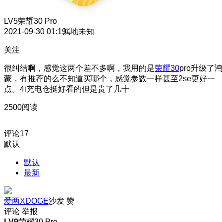
LV5
荣耀30 Pro
2021-09-30 01:19
属地未知
关注
很纠结啊，感觉这两个差不多啊，我用的是
荣耀30
pro升级了
蒙，有推荐的么不知道买哪个，感觉参数一样甚至2se更好一
点。4i充电仓挺好看的但是贵了几十
2500阅读
评论
17
默认
默认
最新
爱两XDOGE
沙发
赞
评论
举报
LV9
荣耀30 Pro